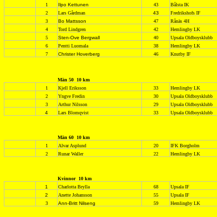
1
Ilpo Kettunen
43
Bålsta IK
2
Lars Gårdman
43
Fredrikshofs IF
3
Bo Mattsson
47
Rånäs 4H
4
Tord Lindgren
42
Hemlingby LK
5
Sten-Ove Bergwall
40
Upsala Oldboysklubb
6
Pentti Luomala
38
Hemlingby LK
7
Christer Hoverberg
46
Knutby IF
Män 50
10 km
1
Kjell Eriksson
33
Hemlingby LK
2
Yngve Fredin
30
Upsala Oldboysklubb
3
Arthur Nilsson
29
Upsala Oldboysklubb
4
Lars Blomqvist
33
Upsala Oldboysklubb
Män 60
10 km
1
Alvar Asplund
20
IFK Borgholm
2
Runar Waller
22
Hemlingby LK
Kvinnor
10 km
1
Charlotta Brylla
68
Upsala IF
2
Anette Johansson
55
Upsala IF
3
Ann-Britt Nilseng
59
Hemlingby LK