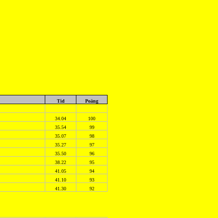
Tid
Poäng
34.04
100
35.54
99
35.07
98
35.27
97
35.50
96
38.22
95
41.05
94
41.10
93
41.30
92