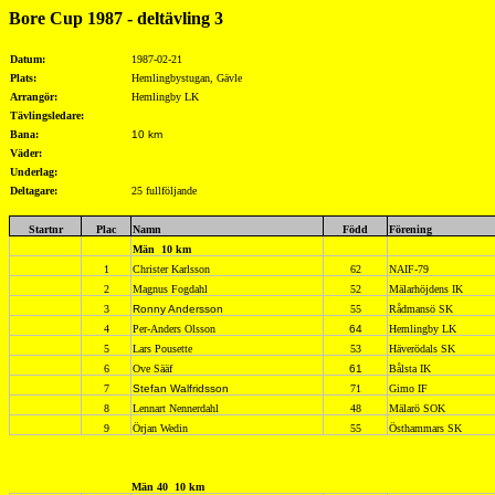
Bore Cup 1987 - deltävling 3
Datum:
1987-02-21
Plats:
Hemlingbystugan, Gävle
Arrangör:
Hemlingby LK
Tävlingsledare:
Bana:
10 km
Väder:
Underlag:
Deltagare:
25 fullföljande
Startnr
Plac
Namn
Född
Förening
Män
10 km
1
Christer Karlsson
62
NAIF-79
2
Magnus Fogdahl
52
Mälarhöjdens IK
3
Ronny Andersson
55
Rådmansö SK
4
Per-Anders Olsson
64
Hemlingby LK
5
Lars Pousette
53
Häverödals SK
6
Ove Sääf
61
Bålsta IK
7
Stefan Walfridsson
71
Gimo IF
8
Lennart Nennerdahl
48
Mälarö SOK
9
Örjan Wedin
55
Östhammars SK
Män 40
10 km