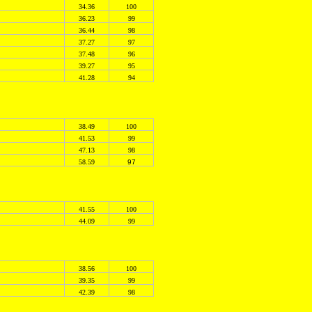
34.36
100
36.23
99
36.44
98
37.27
97
37.48
96
39.27
95
41.28
94
38.49
100
41.53
99
47.13
98
58.59
97
41.55
100
44.09
99
38.56
100
39.35
99
42.39
98