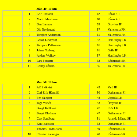
Män 40 10 km
1
Leif Hansson
62
Rånäs 4H
2
Martti Mustonen
60
Rånäs 4H
3
Dan Larsson
59
Örbyhus IF
4
Ola Nordstrand
57
Vallentuna FK
5
Torbjörn Andersson
61
Vallentuna FK
6
Göran Lindqvist
57
Hemlingby LK
7
Torbjörn Pettersson
61
Hemlingby LK
8
Johan Norberg
61
Gefle IF
9
Anders Wolkov
57
Hemlingby LK
10
Lars Pousette
53
Rådmansö SK
11
Conny Cårebo
56
Vallentuna FK
Män 50
10 km
1
Alf Sjökvist
43
Valö IK
2
Carl-Erik Härmälä
50
Östhammar FI
3
Per Valegren
48
Uppsala LK
4
Tage Widén
43
Örbyhus IF
5
Bengt Källkvist
47
ESS LK
6
Bengt Olofsson
47
Östhammar FI
7
Curt Sandberg
51
Arlanda-Märsta SK
8
Kent Isaksson
52
Östhammar FI
9
Thomas Fredriksson
49
Rådmansö SK
10
Christer Karsinger
48
Rådmansö SK