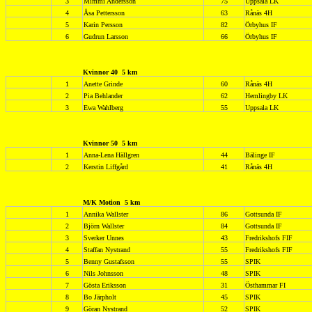
3
Mimmi Andersson
75
Uppsala LK
4
Åsa Pettersson
63
Rånäs 4H
5
Karin Persson
82
Örbyhus IF
6
Gudrun Larsson
66
Örbyhus IF
Kvinnor 40
5 km
1
Anette Grinde
60
Rånäs 4H
2
Pia Behlander
62
Hemlingby LK
3
Ewa Wahlberg
55
Uppsala LK
Kvinnor 50
5 km
1
Anna-Lena Hällgren
44
Bälinge IF
2
Kerstin Liffgård
41
Rånäs 4H
M/K Motion
5 km
1
Annika Wallster
86
Gottsunda IF
2
Björn Wallster
84
Gottsunda IF
3
Sverker Unnes
43
Fredrikshofs FIF
4
Staffan Nystrand
55
Fredrikshofs FIF
5
Benny Gustafsson
55
SPIK
6
Nils Johnsson
48
SPIK
7
Gösta Eriksson
31
Östhammar FI
8
Bo Järpholt
45
SPIK
9
Göran Nystrand
52
SPIK