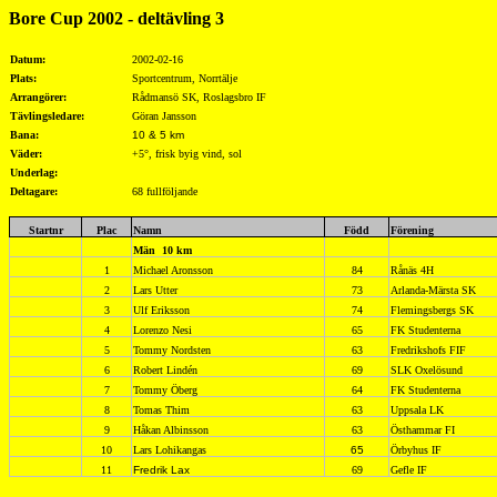
Bore Cup 2002 - deltävling 3
Datum:
2002-02-16
Plats:
Sportcentrum, Norrtälje
Arrangörer:
Rådmansö SK, Roslagsbro IF
Tävlingsledare:
Göran Jansson
Bana:
10 & 5 km
Väder:
+5°, frisk byig vind, sol
Underlag:
Deltagare:
68 fullföljande
Startnr
Plac
Namn
Född
Förening
Män
10 km
1
Michael Aronsson
84
Rånäs 4H
2
Lars Utter
73
Arlanda-Märsta SK
3
Ulf Eriksson
74
Flemingsbergs SK
4
Lorenzo Nesi
65
FK Studenterna
5
Tommy Nordsten
63
Fredrikshofs FIF
6
Robert Lindén
69
SLK Oxelösund
7
Tommy Öberg
64
FK Studenterna
8
Tomas Thim
63
Uppsala LK
9
Håkan Albinsson
63
Östhammar FI
10
Lars Lohikangas
65
Örbyhus IF
11
Fredrik Lax
69
Gefle IF