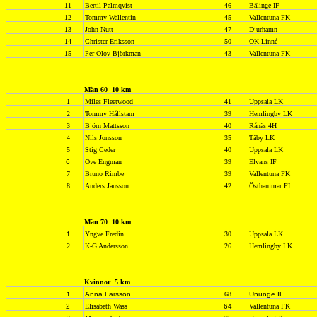
11
Bertil Palmqvist
46
Bälinge IF
12
Tommy Wallentin
45
Vallentuna FK
13
John Nutt
47
Djurhamn
14
Christer Eriksson
50
OK Linné
15
Per-Olov Björkman
43
Vallentuna FK
Män 60
10 km
1
Miles Fleetwood
41
Uppsala LK
2
Tommy Hållstam
39
Hemlingby LK
3
Björn Mattsson
40
Rånäs 4H
4
Nils Jonsson
35
Täby LK
5
Stig Ceder
40
Uppsala LK
6
Ove Engman
39
Elvans IF
7
Bruno Rimbe
39
Vallentuna FK
8
Anders Jansson
42
Östhammar FI
Män 70
10 km
1
Yngve Fredin
30
Uppsala LK
2
K-G Andersson
26
Hemlingby LK
Kvinnor
5 km
1
Anna Larsson
68
Ununge IF
2
Elisabeth Wass
64
Vallentuna FK