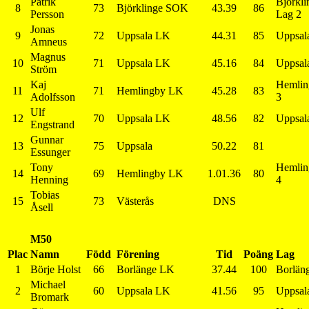
Patrik
Björkl
8
73
Björklinge SOK
43.39
86
Persson
Lag 2
Jonas
9
72
Uppsala LK
44.31
85
Uppsal
Amneus
Magnus
10
71
Uppsala LK
45.16
84
Uppsal
Ström
Kaj
Hemlin
11
71
Hemlingby LK
45.28
83
Adolfsson
3
Ulf
12
70
Uppsala LK
48.56
82
Uppsal
Engstrand
Gunnar
13
75
Uppsala
50.22
81
Essunger
Tony
Hemlin
14
69
Hemlingby LK
1.01.36
80
Henning
4
Tobias
15
73
Västerås
DNS
Åsell
M50
Plac
Namn
Född
Förening
Tid
Poäng
Lag
1
Börje Holst
66
Borlänge LK
37.44
100
Borlän
Michael
2
60
Uppsala LK
41.56
95
Uppsal
Bromark