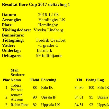
Resultat Bore Cup 2017 deltävling 1
Datum:
2016-12-03
Arrangör:
Hemlingby LK
Plats:
Hemlingby
Tävlingsledare:
Viveka Lindberg
Banmätare:
Tidtagning:
Fredrik Qvarfort
Väder:
-1 grader C
Underlag:
Barmark
Deltagare:
99 fullföljande
Män
Seniorer
Plac
Namn
Född
Förening
Tid
Poäng
Lag
Tobias
1
88
Falu IK
34.30
100
Falu I
Persson
Jonatan
2
90
Upsala IF
34.31
95
Upsala
Alvaeus
3
Robin Pino
82
Uppsala LK
34.51
92
Uppsal