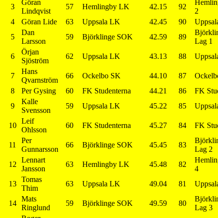
Göran
Hemlin
3
57
Hemlingby LK
42.15
92
Lindqvist
2
4
Göran Lide
63
Uppsala LK
42.45
90
Uppsal
Dan
Björkl
5
59
Björklinge SOK
42.59
89
Larsson
Lag 1
Örjan
6
62
Uppsala LK
43.13
88
Uppsal
Sjöström
Hans
7
66
Ockelbo SK
44.10
87
Ockelb
Qvarnström
8
Per Gysing
60
FK Studenterna
44.21
86
FK Stu
Kalle
9
59
Uppsala LK
45.22
85
Uppsal
Svensson
Leif
10
60
FK Studenterna
45.27
84
FK Stu
Ohlsson
Per
Björkl
11
66
Björklinge SOK
45.45
83
Gunnarsson
Lag 2
Lennart
Hemlin
12
63
Hemlingby LK
45.48
82
Jansson
4
Tomas
13
63
Uppsala LK
49.04
81
Uppsal
Thim
Mats
Björkl
14
59
Björklinge SOK
49.59
80
Ringlund
Lag 3