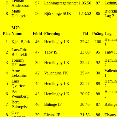
Lennart
7
57
Ledningsregementet
1.05.50
87
Lednin
Andersson
Matts
Björkl
8
50
Björklinge SOK
1.13.52
86
Dahlqvist
Lag 2
M70
Plac
Namn
Född
Förening
Tid
Poäng
Lag
Hemlin
1
Kjell Björk
46
Hemlingby LK
22.42
100
1
Lars-Eric
2
47
Täby IS
23.00
95
Täby I
Bränfeldt
Tommy
Hemlin
3
39
Hemlingby LK
25.27
92
Hållstam
2
Arne
Vallen
4
42
Vallentuna FK
25.44
90
Lekström
1
Lars
Hemlin
5
45
Hemlingby LK
25.57
89
Qvarfort
2
Per
Hemlin
6
43
Hemlingby LK
30.07
88
Wennberg
3
Bertil
7
46
Bälinge IF
30.40
87
Bälinge
Palmqvist
Ove
8
39
Elvans IF
31.58
86
Elvans 