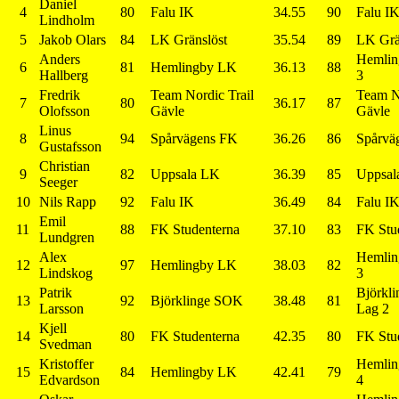
Daniel
4
80
Falu IK
34.55
90
Falu I
Lindholm
5
Jakob Olars
84
LK Gränslöst
35.54
89
LK Grä
Anders
Hemlin
6
81
Hemlingby LK
36.13
88
Hallberg
3
Fredrik
Team Nordic Trail
Team No
7
80
36.17
87
Olofsson
Gävle
Gävle
Linus
8
94
Spårvägens FK
36.26
86
Spårvä
Gustafsson
Christian
9
82
Uppsala LK
36.39
85
Uppsal
Seeger
10
Nils Rapp
92
Falu IK
36.49
84
Falu I
Emil
11
88
FK Studenterna
37.10
83
FK Stu
Lundgren
Alex
Hemlin
12
97
Hemlingby LK
38.03
82
Lindskog
3
Patrik
Björkl
13
92
Björklinge SOK
38.48
81
Larsson
Lag 2
Kjell
14
80
FK Studenterna
42.35
80
FK Stu
Svedman
Kristoffer
Hemlin
15
84
Hemlingby LK
42.41
79
Edvardson
4