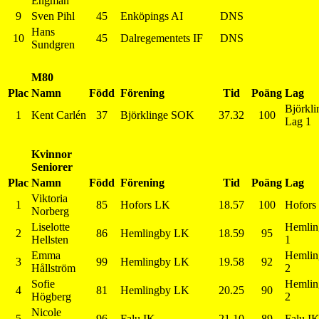
Engman
9
Sven Pihl
45
Enköpings AI
DNS
Hans
10
45
Dalregementets IF
DNS
Sundgren
M80
Plac
Namn
Född
Förening
Tid
Poäng
Lag
Björkl
1
Kent Carlén
37
Björklinge SOK
37.32
100
Lag 1
Kvinnor
Seniorer
Plac
Namn
Född
Förening
Tid
Poäng
Lag
Viktoria
1
85
Hofors LK
18.57
100
Hofors
Norberg
Liselotte
Hemlin
2
86
Hemlingby LK
18.59
95
Hellsten
1
Emma
Hemlin
3
99
Hemlingby LK
19.58
92
Hållström
2
Sofie
Hemlin
4
81
Hemlingby LK
20.25
90
Högberg
2
Nicole
5
96
Falu IK
21.10
89
Falu I