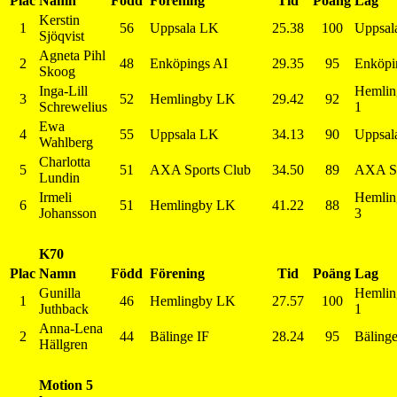
Plac
Namn
Född
Förening
Tid
Poäng
Lag
Kerstin
1
56
Uppsala LK
25.38
100
Uppsal
Sjöqvist
Agneta Pihl
2
48
Enköpings AI
29.35
95
Enköpi
Skoog
Inga-Lill
Hemlin
3
52
Hemlingby LK
29.42
92
Schrewelius
1
Ewa
4
55
Uppsala LK
34.13
90
Uppsal
Wahlberg
Charlotta
5
51
AXA Sports Club
34.50
89
AXA Sp
Lundin
Irmeli
Hemlin
6
51
Hemlingby LK
41.22
88
Johansson
3
K70
Plac
Namn
Född
Förening
Tid
Poäng
Lag
Gunilla
Hemlin
1
46
Hemlingby LK
27.57
100
Juthback
1
Anna-Lena
2
44
Bälinge IF
28.24
95
Bälinge
Hällgren
Motion 5