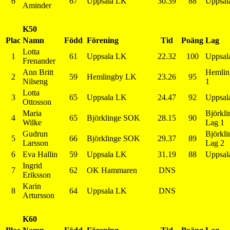
6
67
Uppsala LK
30.39
88
Uppsal
Aminder
K50
Plac
Namn
Född
Förening
Tid
Poäng
Lag
Lotta
1
61
Uppsala LK
22.32
100
Uppsal
Frenander
Ann Britt
Hemlin
2
59
Hemlingby LK
23.26
95
Nilseng
1
Lotta
3
65
Uppsala LK
24.47
92
Uppsal
Ottosson
Maria
Björkl
4
65
Björklinge SOK
28.15
90
Wilke
Lag 1
Gudrun
Björkl
5
66
Björklinge SOK
29.37
89
Larsson
Lag 2
6
Eva Hallin
59
Uppsala LK
31.19
88
Uppsal
Ingrid
7
62
OK Hammaren
DNS
Eriksson
Karin
8
64
Uppsala LK
DNS
Artursson
K60