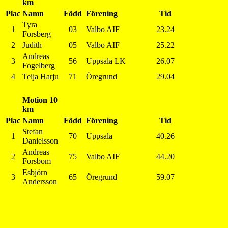
km
Plac
Namn
Född
Förening
Tid
Tyra
1
03
Valbo AIF
23.24
Forsberg
2
Judith
05
Valbo AIF
25.22
Andreas
3
56
Uppsala LK
26.07
Fogelberg
4
Teija Harju
71
Öregrund
29.04
Motion 10
km
Plac
Namn
Född
Förening
Tid
Stefan
1
70
Uppsala
40.26
Danielsson
Andreas
2
75
Valbo AIF
44.20
Forsbom
Esbjörn
3
65
Öregrund
59.07
Andersson