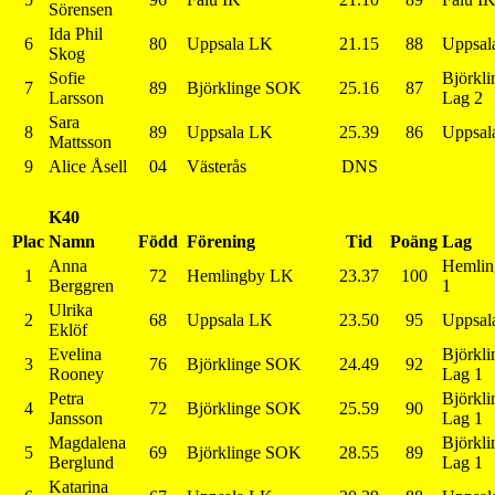
Sörensen
Ida Phil
6
80
Uppsala LK
21.15
88
Uppsal
Skog
Sofie
Björkl
7
89
Björklinge SOK
25.16
87
Larsson
Lag 2
Sara
8
89
Uppsala LK
25.39
86
Uppsal
Mattsson
9
Alice Åsell
04
Västerås
DNS
K40
Plac
Namn
Född
Förening
Tid
Poäng
Lag
Anna
Hemlin
1
72
Hemlingby LK
23.37
100
Berggren
1
Ulrika
2
68
Uppsala LK
23.50
95
Uppsal
Eklöf
Evelina
Björkl
3
76
Björklinge SOK
24.49
92
Rooney
Lag 1
Petra
Björkl
4
72
Björklinge SOK
25.59
90
Jansson
Lag 1
Magdalena
Björkl
5
69
Björklinge SOK
28.55
89
Berglund
Lag 1
Katarina