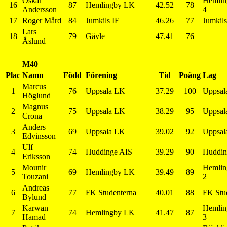
Oskar
Hemlin
16
87
Hemlingby LK
42.52
78
Andersson
4
17
Roger Mård
84
Jumkils IF
46.26
77
Jumkils
Lars
18
79
Gävle
47.41
76
Åslund
M40
Plac
Namn
Född
Förening
Tid
Poäng
Lag
Marcus
1
76
Uppsala LK
37.29
100
Uppsal
Höglund
Magnus
2
75
Uppsala LK
38.29
95
Uppsal
Crona
Anders
3
69
Uppsala LK
39.02
92
Uppsal
Edvinsson
Ulf
4
74
Huddinge AIS
39.29
90
Huddin
Eriksson
Mounir
Hemlin
5
69
Hemlingby LK
39.49
89
Touzani
2
Andreas
6
77
FK Studenterna
40.01
88
FK Stu
Bylund
Karwan
Hemlin
7
74
Hemlingby LK
41.47
87
Hamad
3