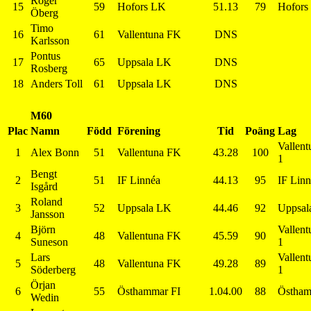
Roger
15
59
Hofors LK
51.13
79
Hofors
Öberg
Timo
16
61
Vallentuna FK
DNS
Karlsson
Pontus
17
65
Uppsala LK
DNS
Rosberg
18
Anders Toll
61
Uppsala LK
DNS
M60
Plac
Namn
Född
Förening
Tid
Poäng
Lag
Vallen
1
Alex Bonn
51
Vallentuna FK
43.28
100
1
Bengt
2
51
IF Linnéa
44.13
95
IF Lin
Isgård
Roland
3
52
Uppsala LK
44.46
92
Uppsal
Jansson
Björn
Vallen
4
48
Vallentuna FK
45.59
90
Suneson
1
Lars
Vallen
5
48
Vallentuna FK
49.28
89
Söderberg
1
Örjan
6
55
Östhammar FI
1.04.00
88
Östham
Wedin