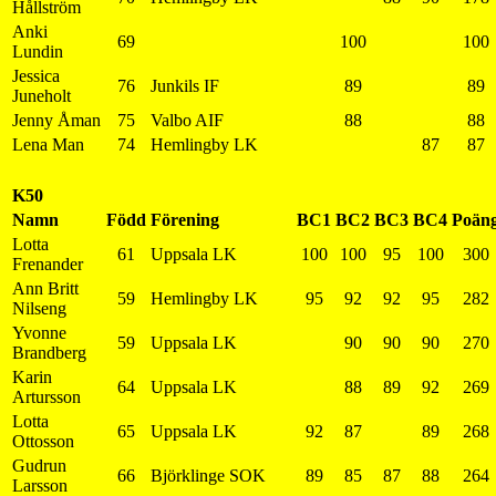
Hållström
Anki
69
100
100
Lundin
Jessica
76
Junkils IF
89
89
Juneholt
Jenny Åman
75
Valbo AIF
88
88
Lena Man
74
Hemlingby LK
87
87
K50
Namn
Född
Förening
BC1
BC2
BC3
BC4
Poän
Lotta
61
Uppsala LK
100
100
95
100
300
Frenander
Ann Britt
59
Hemlingby LK
95
92
92
95
282
Nilseng
Yvonne
59
Uppsala LK
90
90
90
270
Brandberg
Karin
64
Uppsala LK
88
89
92
269
Artursson
Lotta
65
Uppsala LK
92
87
89
268
Ottosson
Gudrun
66
Björklinge SOK
89
85
87
88
264
Larsson