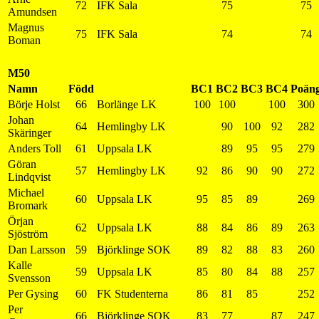
72
IFK Sala
75
75
Amundsen
Magnus
75
IFK Sala
74
74
Boman
M50
Namn
Född
BC1
BC2
BC3
BC4
Poän
Börje Holst
66
Borlänge LK
100
100
100
300
Johan
64
Hemlingby LK
90
100
92
282
Skäringer
Anders Toll
61
Uppsala LK
89
95
95
279
Göran
57
Hemlingby LK
92
86
90
90
272
Lindqvist
Michael
60
Uppsala LK
95
85
89
269
Bromark
Örjan
62
Uppsala LK
88
84
86
89
263
Sjöström
Dan Larsson
59
Björklinge SOK
89
82
88
83
260
Kalle
59
Uppsala LK
85
80
84
88
257
Svensson
Per Gysing
60
FK Studenterna
86
81
85
252
Per
66
Björklinge SOK
83
77
87
247