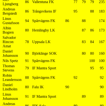
86
Vallentuna FK
77
79
79
235
Ljungberg
Andreas
86
Trångsvikens IF
95
88
183
Bergstedt
Linus
94
Spårvägens FK
86
88
174
Gustafsson
Albin
80
Hemlingby LK
87
86
173
Bogren
Salvador
Rincon
78
Uppsala LK
83
84
167
Amat
Daniel
90
Björklinge SOK
80
80
160
Johansson
Nils Spetz
91
Spårvägens FK
100
100
Thomas
79
IF Mantra Sport
95
95
Stevens
Robin
88
Spårvägens FK
92
92
Leandersson
Daniel
80
Falu IK
90
90
Lindholm
Linus
91
IF Mantra Sport
89
89
Johansson
Andreas
86
IFK Sala
89
89