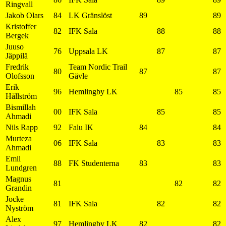
Ringvall
Jakob Olars
84
LK Gränslöst
89
89
Kristoffer
82
IFK Sala
88
88
Bergek
Juuso
76
Uppsala LK
87
87
Jäppilä
Fredrik
Team Nordic Trail
80
87
87
Olofsson
Gävle
Erik
96
Hemlingby LK
85
85
Hållström
Bismillah
00
IFK Sala
85
85
Ahmadi
Nils Rapp
92
Falu IK
84
84
Murteza
06
IFK Sala
83
83
Ahmadi
Emil
88
FK Studenterna
83
83
Lundgren
Magnus
81
82
82
Grandin
Jocke
81
IFK Sala
82
82
Nyström
Alex
97
Hemlingby LK
82
82