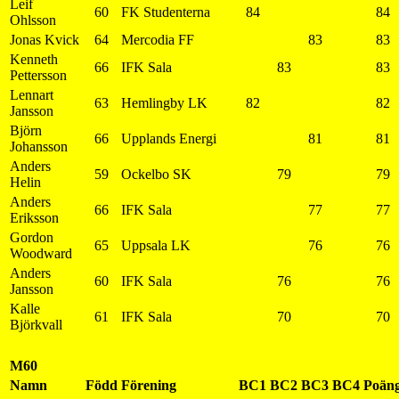
Leif
60
FK Studenterna
84
84
Ohlsson
Jonas Kvick
64
Mercodia FF
83
83
Kenneth
66
IFK Sala
83
83
Pettersson
Lennart
63
Hemlingby LK
82
82
Jansson
Björn
66
Upplands Energi
81
81
Johansson
Anders
59
Ockelbo SK
79
79
Helin
Anders
66
IFK Sala
77
77
Eriksson
Gordon
65
Uppsala LK
76
76
Woodward
Anders
60
IFK Sala
76
76
Jansson
Kalle
61
IFK Sala
70
70
Björkvall
M60
Namn
Född
Förening
BC1
BC2
BC3
BC4
Poän