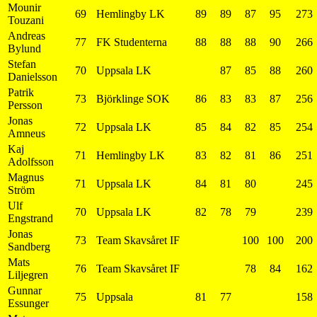
Mounir
69
Hemlingby LK
89
89
87
95
273
Touzani
Andreas
77
FK Studenterna
88
88
88
90
266
Bylund
Stefan
70
Uppsala LK
87
85
88
260
Danielsson
Patrik
73
Björklinge SOK
86
83
83
87
256
Persson
Jonas
72
Uppsala LK
85
84
82
85
254
Amneus
Kaj
71
Hemlingby LK
83
82
81
86
251
Adolfsson
Magnus
71
Uppsala LK
84
81
80
245
Ström
Ulf
70
Uppsala LK
82
78
79
239
Engstrand
Jonas
73
Team Skavsåret IF
100
100
200
Sandberg
Mats
76
Team Skavsåret IF
78
84
162
Liljegren
Gunnar
75
Uppsala
81
77
158
Essunger