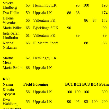
Viveka
65
Hemlingby LK
95
100
195
Lindberg
Eva Hallin
59
Uppsala LK
88
86
174
Helene
66
Vallentuna FK
86
87
173
Vivenius
Maria Wilke
65
Björklinge SOK
90
90
Inga-Sarah
61
Vallentuna FK
89
89
Lindholm
Karina
65
IF Mantra Sport
88
88
Niskanen
Martha
62
Hemlingby LK
Meza
Maria Brolin
66
Uppsala LK
K60
Namn
Född
Förening
BC1
BC2
BC3
BC4
Poän
Kerstin
56
Uppsala LK
100
100
100
300
Sjöqvist
Ewa
55
Uppsala LK
90
95
95
100
290
Wahlberg