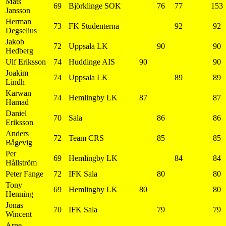
Mats
69
Björklinge SOK
76
77
153
Jansson
Herman
73
FK Studenterna
92
92
Degselius
Jakob
72
Uppsala LK
90
90
Hedberg
Ulf Eriksson
74
Huddinge AIS
90
90
Joakim
74
Uppsala LK
89
89
Lindh
Karwan
74
Hemlingby LK
87
87
Hamad
Daniel
70
Sala
86
86
Eriksson
Anders
72
Team CRS
85
85
Bågevig
Per
69
Hemlingby LK
84
84
Hållström
Peter Fange
72
IFK Sala
80
80
Tony
69
Hemlingby LK
80
80
Henning
Jonas
70
IFK Sala
79
79
Wincent
Arne