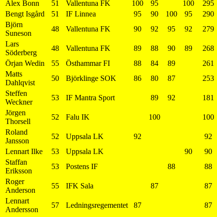
Alex Bonn
51
Vallentuna FK
100
95
100
295
Bengt Isgård
51
IF Linnea
95
90
100
95
290
Björn
48
Vallentuna FK
90
92
95
92
279
Suneson
Lars
48
Vallentuna FK
89
88
90
89
268
Söderberg
Örjan Wedin
55
Östhammar FI
88
84
89
261
Matts
50
Björklinge SOK
86
80
87
253
Dahlqvist
Steffen
53
IF Mantra Sport
89
92
181
Weckner
Jörgen
52
Falu IK
100
100
Thorsell
Roland
52
Uppsala LK
92
92
Jansson
Lennart Ilke
53
Uppsala LK
90
90
Staffan
53
Postens IF
88
88
Eriksson
Roger
55
IFK Sala
87
87
Anderson
Lennart
57
Ledningsregementet
87
87
Andersson