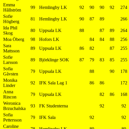
Emma
99
Hemlingby LK
92
90
90
92
274
Hållström
Sofie
81
Hemlingby LK
90
87
89
266
Högberg
Ida Phil
80
Uppsala LK
88
87
89
264
Skog
Moa Öberg
98
Hofors LK
84
84
88
256
Sara
89
Uppsala LK
86
82
87
255
Mattsson
Sofie
89
Björklinge SOK
87
79
83
85
255
Larsson
Sofia
79
Uppsala LK
88
90
178
Gåvsten
Monika
92
IFK Sala Lag 1
86
86
172
Linder
Anna
79
Uppsala LK
82
86
168
Rincon
Weronica
93
FK Studenterna
92
92
Brzuchalska
Sofia
79
IFK Sala
92
92
Pettersson
Caroline
78
Hemlingby LK
89
89