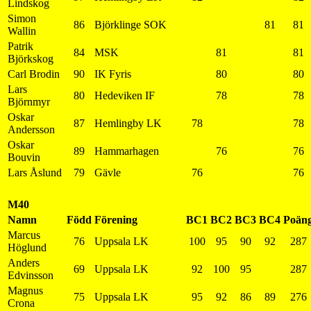
Lindskog
Simon
86
Björklinge SOK
81
81
Wallin
Patrik
84
MSK
81
81
Björkskog
Carl Brodin
90
IK Fyris
80
80
Lars
80
Hedeviken IF
78
78
Björnmyr
Oskar
87
Hemlingby LK
78
78
Andersson
Oskar
89
Hammarhagen
76
76
Bouvin
Lars Åslund
79
Gävle
76
76
M40
Namn
Född
Förening
BC1
BC2
BC3
BC4
Poän
Marcus
76
Uppsala LK
100
95
90
92
287
Höglund
Anders
69
Uppsala LK
92
100
95
287
Edvinsson
Magnus
75
Uppsala LK
95
92
86
89
276
Crona