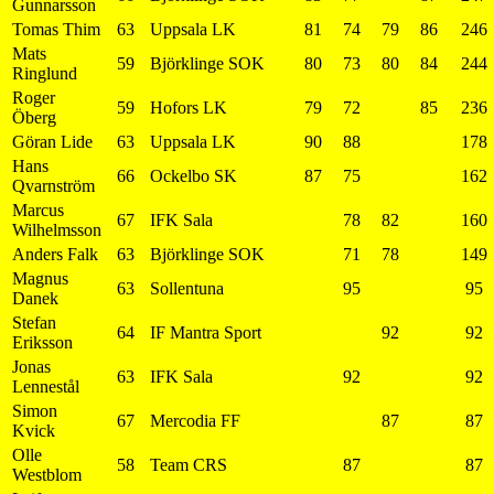
Gunnarsson
Tomas Thim
63
Uppsala LK
81
74
79
86
246
Mats
59
Björklinge SOK
80
73
80
84
244
Ringlund
Roger
59
Hofors LK
79
72
85
236
Öberg
Göran Lide
63
Uppsala LK
90
88
178
Hans
66
Ockelbo SK
87
75
162
Qvarnström
Marcus
67
IFK Sala
78
82
160
Wilhelmsson
Anders Falk
63
Björklinge SOK
71
78
149
Magnus
63
Sollentuna
95
95
Danek
Stefan
64
IF Mantra Sport
92
92
Eriksson
Jonas
63
IFK Sala
92
92
Lennestål
Simon
67
Mercodia FF
87
87
Kvick
Olle
58
Team CRS
87
87
Westblom