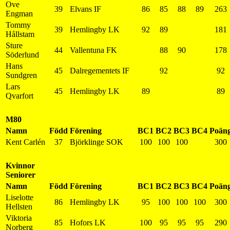
Ove
39
Elvans IF
86
85
88
89
263
Engman
Tommy
39
Hemlingby LK
92
89
181
Hållstam
Sture
44
Vallentuna FK
88
90
178
Söderlund
Hans
45
Dalregementets IF
92
92
Sundgren
Lars
45
Hemlingby LK
89
89
Qvarfort
M80
Namn
Född
Förening
BC1
BC2
BC3
BC4
Poän
Kent Carlén
37
Björklinge SOK
100
100
100
300
Kvinnor
Seniorer
Namn
Född
Förening
BC1
BC2
BC3
BC4
Poän
Liselotte
86
Hemlingby LK
95
100
100
100
300
Hellsten
Viktoria
85
Hofors LK
100
95
95
95
290
Norberg