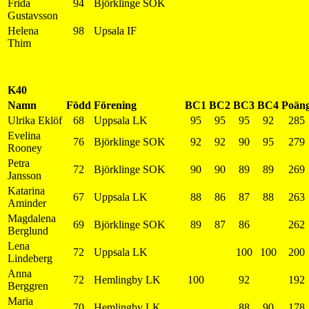
Frida
94
Björklinge SOK
Gustavsson
Helena
98
Upsala IF
Thim
K40
Namn
Född
Förening
BC1
BC2
BC3
BC4
Poän
Ulrika Eklöf
68
Uppsala LK
95
95
95
92
285
Evelina
76
Björklinge SOK
92
92
90
95
279
Rooney
Petra
72
Björklinge SOK
90
90
89
89
269
Jansson
Katarina
67
Uppsala LK
88
86
87
88
263
Aminder
Magdalena
69
Björklinge SOK
89
87
86
262
Berglund
Lena
72
Uppsala LK
100
100
200
Lindeberg
Anna
72
Hemlingby LK
100
92
192
Berggren
Maria
70
Hemlingby LK
88
90
178