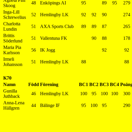
Agneta Pihl
48
Enköpings AI
95
89
95
279
Skoog
Inga-Lill
52
Hemlingby LK
92
92
90
274
Schrewelius
Charlotta
51
AXA Sports Club
89
89
87
265
Lundin
Brittis
51
Vallentuna FK
90
88
178
Söderlund
Maria Pia
56
IK Jogg
92
92
Karlsson
Irmeli
51
Hemlingby LK
88
88
Johansson
K70
Namn
Född
Förening
BC1
BC2
BC3
BC4
Poän
Gunilla
46
Hemlingby LK
100
95
100
100
300
Juthback
Anna-Lena
44
Bälinge IF
95
100
95
290
Hällgren