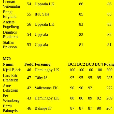
Lennart
54
Uppsala LK
86
86
Venemalm
Bengt
55
IFK Sala
85
85
Englund
Anders
56
Uppsala LK
83
83
Fogelberg
Dimitros
54
Uppsala
82
82
Boukaras
Staffan
53
Uppsala
81
81
Eriksson
M70
Namn
Född
Förening
BC1
BC2
BC3
BC4
Poän
Kjell Björk
46
Hemlingby LK
100
100
100
100
300
Lars-Eric
47
Täby IS
95
95
95
95
285
Bränfeldt
Arne
42
Vallentuna FK
90
90
92
272
Lekström
Per
43
Hemlingby LK
88
86
89
92
269
Wennberg
Bertil
46
Bälinge IF
87
87
87
90
264
Palmqvist