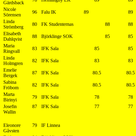
Gärdsback
Nicole
96
Falu IK
89
89
Sörensen
Linda
80
FK Studenternas
88
88
Strömberg
Elisabeth
88
Björklinge SOK
85
85
Dahlqvist
Maria
83
IFK Sala
85
85
Ringvall
Linda
82
IFK Sala
83
83
Holmgren
Emelie
87
IFK Sala
80.5
80.5
Bergek
Sabina
82
IFK Sala
80.5
80.5
Fröbom
Marta
79
IFK Sala
78
78
Birinyi
Josefin
87
IFK Sala
77
77
Wallin
Eleonore
79
IF Linnea
Gåvsten