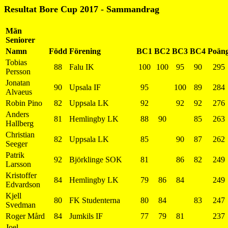
Resultat Bore Cup 2017 - Sammandrag
Män
Seniorer
Namn
Född
Förening
BC1
BC2
BC3
BC4
Poän
Tobias
88
Falu IK
100
100
95
90
295
Persson
Jonatan
90
Upsala IF
95
100
89
284
Alvaeus
Robin Pino
82
Uppsala LK
92
92
92
276
Anders
81
Hemlingby LK
88
90
85
263
Hallberg
Christian
82
Uppsala LK
85
90
87
262
Seeger
Patrik
92
Björklinge SOK
81
86
82
249
Larsson
Kristoffer
84
Hemlingby LK
79
86
84
249
Edvardson
Kjell
80
FK Studenterna
80
84
83
247
Svedman
Roger Mård
84
Jumkils IF
77
79
81
237
Joel