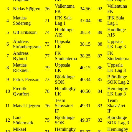
Vallentuna
Vallentuna
3
Niclas Sjögren
76
34.56
92
FK
FK
Mattias
IFK Sala
IFK Sala
4
71
37.04
90
Södereng
Lag 1
Lag 1
Huddinge
Huddinge
5
Ulf Eriksson
74
38.14
89
AIS
AIS
Andreas
Uppsala
Uppsala
6
73
38.15
88
Strömbergsson
LK
LK Lag 3
Andreas
FK
FK
7
77
38.25
87
Bylund
Studenterna
Studenterna
Mattias
Uppsala
Uppsala
8
79
40.15
86
Ricknell
LK
LK Lag 3
Björklinge
Björklinge
9
Patrik Persson
73
40.34
85
SOK
SOK Lag 2
Fredrik
Hemlingby
Hemlingby
10
78
40.50
84
Qvarfort
LK
LK Lag 3
Team
Team
11
Mats Liljegren
76
Skavsåret
49.31
83
Skavsåret
IF
IF
Lars
Björklinge
Björklinge
12
75
49.37
82
Södermark
SOK
SOK Lag 3
Mikael
Hemlingby
Hemlingby
13
71
53.27
81