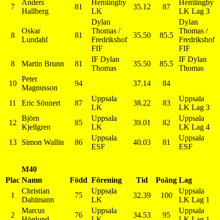
Anders
Hemlingby
Hemlingby
7
81
35.12
87
Hallberg
LK
LK Lag 3
Dylan
Dylan
Oskar
Thomas /
Thomas /
8
81
35.50
85.5
Lundahl
Fredrikshof
Fredrikshof
FIF
FIF
IF Dylan
IF Dylan
8
Martin Brunn
81
35.50
85.5
Thomas
Thomas
Peter
10
94
37.14
84
Magnusson
Uppsala
Uppsala
11
Eric Sönnert
87
38.22
83
LK
LK Lag 3
Björn
Uppsala
Uppsala
12
85
39.01
82
Kjellgren
LK
LK Lag 4
Uppsala
Uppsala
13
Simon Wallin
86
40.03
81
ESF
ESF
M40
Plac
Namn
Född
Förening
Tid
Poäng
Lag
Christian
Uppsala
Uppsala
1
75
32.39
100
Dahlmann
LK
LK Lag 1
Marcus
Uppsala
Uppsala
2
76
34.53
95
Höglund
LK
LK Lag 1