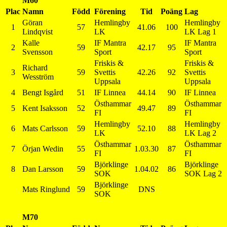
M60
Plac
Namn
Född
Förening
Tid
Poäng
Lag
Göran
Hemlingby
Hemlingby
1
57
41.06
100
Lindqvist
LK
LK Lag 1
Kalle
IF Mantra
IF Mantra
2
59
42.17
95
Svensson
Sport
Sport
Friskis &
Friskis &
Richard
3
59
Svettis
42.26
92
Svettis
Wesström
Uppsala
Uppsala
4
Bengt Isgård
51
IF Linnea
44.14
90
IF Linnea
Östhammar
Östhammar
5
Kent Isaksson
52
49.47
89
FI
FI
Hemlingby
Hemlingby
6
Mats Carlsson
59
52.10
88
LK
LK Lag 2
Östhammar
Östhammar
7
Örjan Wedin
55
1.03.30
87
FI
FI
Björklinge
Björklinge
8
Dan Larsson
59
1.04.02
86
SOK
SOK Lag 2
Björklinge
Mats Ringlund
59
DNS
SOK
M70