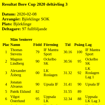
Resultat Bore Cup 2020 deltävling 3
Datum:
2020-02-08
Arrangör
:
Björklinge SOK
Plats:
Björklinge
Deltagare:
97 fullföljande
Män Seniorer
Plac
Namn
Född
Förening
Tid
Poäng
Lag
Thomas
IF Mantra
IF Mantra
1
79
30.16
100
Stevens
Sport
Sport
Magnus
Ockelbo
Ockelbo
2
90
30.56
95
Lindberg
SK
SK
LK
Alexander
LK
3
00
31.32
92
Roslagen
Åsberg
Roslagen
Lag 1
Jonatan
4
90
Upsala IF
31.41
90
Upsala IF
Alvaeus
5
Patrik Eklund
82
31.55
89
Vilgot
Uppsala
Uppsala
6
95
32.34
88
Österlund
LK
LK Lag 3