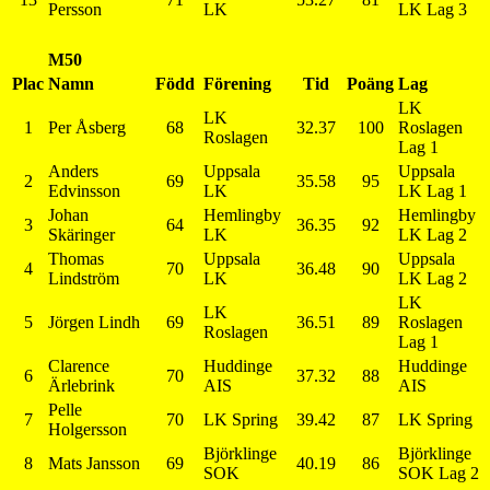
Persson
LK
LK Lag 3
M50
Plac
Namn
Född
Förening
Tid
Poäng
Lag
LK
LK
1
Per Åsberg
68
32.37
100
Roslagen
Roslagen
Lag 1
Anders
Uppsala
Uppsala
2
69
35.58
95
Edvinsson
LK
LK Lag 1
Johan
Hemlingby
Hemlingby
3
64
36.35
92
Skäringer
LK
LK Lag 2
Thomas
Uppsala
Uppsala
4
70
36.48
90
Lindström
LK
LK Lag 2
LK
LK
5
Jörgen Lindh
69
36.51
89
Roslagen
Roslagen
Lag 1
Clarence
Huddinge
Huddinge
6
70
37.32
88
Ärlebrink
AIS
AIS
Pelle
7
70
LK Spring
39.42
87
LK Spring
Holgersson
Björklinge
Björklinge
8
Mats Jansson
69
40.19
86
SOK
SOK Lag 2