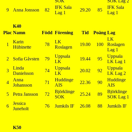
SOK
SOK Lag 2
IFK Sala
IFK Sala
9
Anna Jonsson
82
29.20
85
Lag 1
Lag 1
K40
Plac
Namn
Född
Förening
Tid
Poäng
Lag
LK
Karin
LK
1
78
19.00
100
Roslagen
Hübinette
Roslagen
Lag 1
Uppsala
Uppsala
2
Sofia Gåvsten
79
19.44
95
LK
LK Lag 1
Linda
Uppsala
Uppsala
3
74
20.02
92
Danielsson
LK
LK Lag 2
Anna
Huddinge
Huddinge
4
71
22.36
90
Johansson
AIS
AIS
Björklinge
Björklinge
5
Petra Jansson
72
25.24
89
SOK
SOK Lag 1
Jessica
6
76
Jumkils IF
26.08
88
Jumkils IF
Juneholt
K50