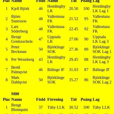
Plac
Namn
Född
Namn
Tid
Poäng
Lag
Hemlingby
Hemlingby
1
Kjell Björk
46
20.50
100
LK
LK Lag 1
Björn
Vallentuna
Vallentuna
2
48
21.52
95
Sunesson
FK
FK
Lars
Vallentuna
Vallentuna
3
48
22.45
92
Söderberg
FK
FK
Bengt
Uppsala
Uppsala
4
47
27.06
90
Gentszschein
LK
LK Lag 3
Peter
Björklinge
Björklinge
5
50
27.36
89
Beckman
SOK
SOK Lag 1
Hemlingby
Hemlingby
6
Per Wennberg
43
29.45
88
LK
LK Lag 3
Bertil
7
46
Bälinge IF
31.03
87
Bälinge IF
Palmqvist
Mats
Björklinge
Björklinge
8
50
35.27
86
Dahlqvist
SOK
SOK Lag 2
M80
Plac
Namn
Född
Förening
Tid
Poäng
Lag
Bengt
1
37
Täby LLK
30.52
100
Täby LLK
Blomquist