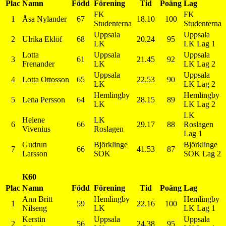
Plac
Namn
Född
Förening
Tid
Poäng
Lag
FK
FK
1
Åsa Nylander
67
18.10
100
Studenterna
Studenterna
Uppsala
Uppsala
2
Ulrika Eklöf
68
20.24
95
LK
LK Lag 1
Lotta
Uppsala
Uppsala
3
61
21.45
92
Frenander
LK
LK Lag 2
Uppsala
Uppsala
4
Lotta Ottosson
65
22.53
90
LK
LK Lag 2
Hemlingby
Hemlingby
5
Lena Persson
64
28.15
89
LK
LK Lag 2
LK
Helene
LK
6
66
29.17
88
Roslagen
Vivenius
Roslagen
Lag 1
Gudrun
Björklinge
Björklinge
7
66
41.53
87
Larsson
SOK
SOK Lag 2
K60
Plac
Namn
Född
Förening
Tid
Poäng
Lag
Ann Britt
Hemlingby
Hemlingby
1
59
22.16
100
Nilseng
LK
LK Lag 1
Kerstin
Uppsala
Uppsala
2
56
24.38
95