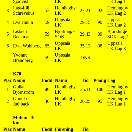
Sjöqvist
LK
LK Lag 1
Inga-Lill
Hemlingby
Hemlingby
3
52
27.21
92
Schrevelius
LK
LK Lag 2
Uppsala
Uppsala
4
Eva Hallin
59
29.15
90
LK
LK Lag 2
Lisbeth
Björklinge
Björklinge
5
59
29.43
89
Beckman
SOK
SOK Lag 1
Uppsala
Uppsala
6
Ewa Wahlberg
55
35.13
88
LK
LK Lag 3
Yvonne
Uppsala
59
DNS
Brandberg
LK
K70
Plac
Namn
Född
Namn
Tid
Poäng
Lag
Gullan
Hemlingby
Hemlingby
1
49
25.11
100
Björnström
LK
LK Lag 1
Gunilla
Hemlingby
Hemlingby
2
46
26.25
95
Juthback
LK
LK Lag 1
Motion 10
km
Plac
Namn
Född
Förening
Tid