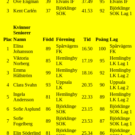
2
Ove Engman
39
Elvans IF
37.49
95
Elvans IF
Björklinge
Björklinge
3
Kent Carlén
37
41.53
92
SOK
SOK Lag 1
Kvinnor
Seniorer
Plac
Namn
Född
Förening
Tid
Poäng
Lag
Elina
Spårvägens
Spårvägens
1
89
16.50
100
Johansson
FK
FK
Viktoria
Hemlingby
Hemlingby
2
85
17.19
95
Norberg
LK
LK Lag 1
Emma
Hemlingby
Hemlingby
3
99
18.16
92
Hållström
LK
LK Lag 2
Uppsala
Uppsala
4
Clara Svahn
93
20.35
90
LK
LK Lag 2
Ingela
Hemlingby
Hemlingby
5
81
22.33
89
Andersson
LK
LK Lag 2
Björklinge
Björklinge
6
Sofie Asplund
86
23.15
88
SOK
SOK Lag 1
Sofie
Björklinge
Björklinge
7
89
23.53
87
Fogelberg
SOK
SOK Lag 1
Björklinge
Björklinge
8
Elin Söderlind
81
25.34
86