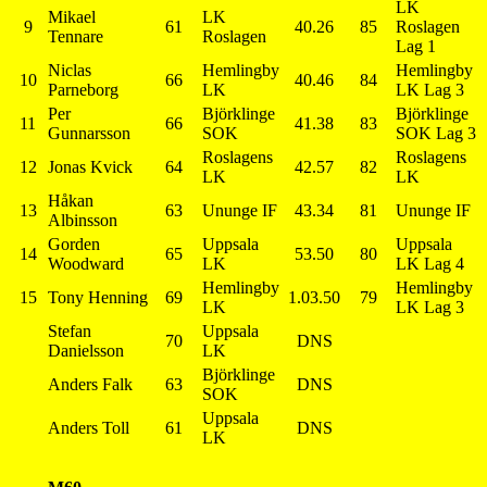
LK
Mikael
LK
9
61
40.26
85
Roslagen
Tennare
Roslagen
Lag 1
Niclas
Hemlingby
Hemlingby
10
66
40.46
84
Parneborg
LK
LK Lag 3
Per
Björklinge
Björklinge
11
66
41.38
83
Gunnarsson
SOK
SOK Lag 3
Roslagens
Roslagens
12
Jonas Kvick
64
42.57
82
LK
LK
Håkan
13
63
Ununge IF
43.34
81
Ununge IF
Albinsson
Gorden
Uppsala
Uppsala
14
65
53.50
80
Woodward
LK
LK Lag 4
Hemlingby
Hemlingby
15
Tony Henning
69
1.03.50
79
LK
LK Lag 3
Stefan
Uppsala
70
DNS
Danielsson
LK
Björklinge
Anders Falk
63
DNS
SOK
Uppsala
Anders Toll
61
DNS
LK