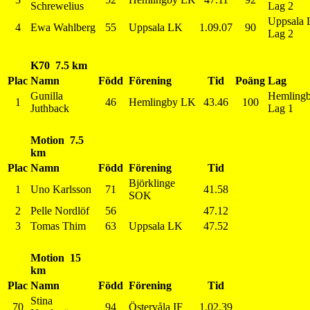
Schrewelius
Lag 2
Uppsala
4
Ewa Wahlberg
55
Uppsala LK
1.09.07
90
Lag 2
K70 7.5 km
Plac
Namn
Född
Förening
Tid
Poäng
Lag
Gunilla
Hemling
1
46
Hemlingby LK
43.46
100
Juthback
Lag 1
Motion 7.5
km
Plac
Namn
Född
Förening
Tid
Björklinge
1
Uno Karlsson
71
41.58
SOK
2
Pelle Nordlöf
56
47.12
3
Tomas Thim
63
Uppsala LK
47.52
Motion 15
km
Plac
Namn
Född
Förening
Tid
Stina
70
94
Östervåla IF
1.02.39