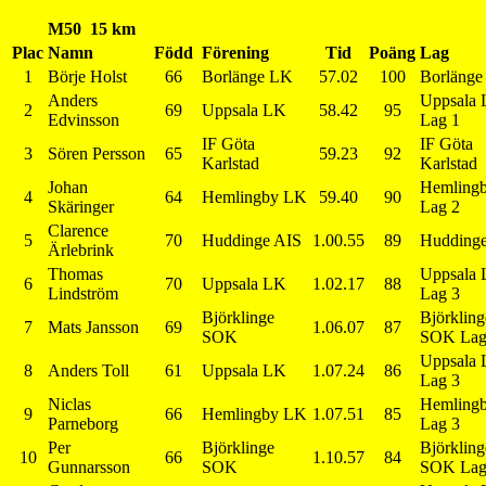
M50 15 km
Plac
Namn
Född
Förening
Tid
Poäng
Lag
1
Börje Holst
66
Borlänge LK
57.02
100
Borläng
Anders
Uppsala
2
69
Uppsala LK
58.42
95
Edvinsson
Lag 1
IF Göta
IF Göta
3
Sören Persson
65
59.23
92
Karlstad
Karlstad
Johan
Hemling
4
64
Hemlingby LK
59.40
90
Skäringer
Lag 2
Clarence
5
70
Huddinge AIS
1.00.55
89
Hudding
Ärlebrink
Thomas
Uppsala
6
70
Uppsala LK
1.02.17
88
Lindström
Lag 3
Björklinge
Björkling
7
Mats Jansson
69
1.06.07
87
SOK
SOK Lag
Uppsala
8
Anders Toll
61
Uppsala LK
1.07.24
86
Lag 3
Niclas
Hemling
9
66
Hemlingby LK
1.07.51
85
Parneborg
Lag 3
Per
Björklinge
Björkling
10
66
1.10.57
84
Gunnarsson
SOK
SOK Lag