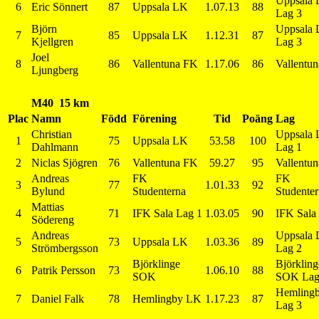
Uppsala
6
Eric Sönnert
87
Uppsala LK
1.07.13
88
Lag 3
Björn
Uppsala
7
85
Uppsala LK
1.12.31
87
Kjellgren
Lag 3
Joel
8
86
Vallentuna FK
1.17.06
86
Vallentu
Ljungberg
M40 15 km
Plac
Namn
Född
Förening
Tid
Poäng
Lag
Christian
Uppsala
1
75
Uppsala LK
53.58
100
Dahlmann
Lag 1
2
Niclas Sjögren
76
Vallentuna FK
59.27
95
Vallentu
Andreas
FK
FK
3
77
1.01.33
92
Bylund
Studenterna
Studente
Mattias
4
71
IFK Sala Lag 1
1.03.05
90
IFK Sala
Södereng
Andreas
Uppsala
5
73
Uppsala LK
1.03.36
89
Strömbergsson
Lag 2
Björklinge
Björkling
6
Patrik Persson
73
1.06.10
88
SOK
SOK Lag
Hemling
7
Daniel Falk
78
Hemlingby LK
1.17.23
87
Lag 3