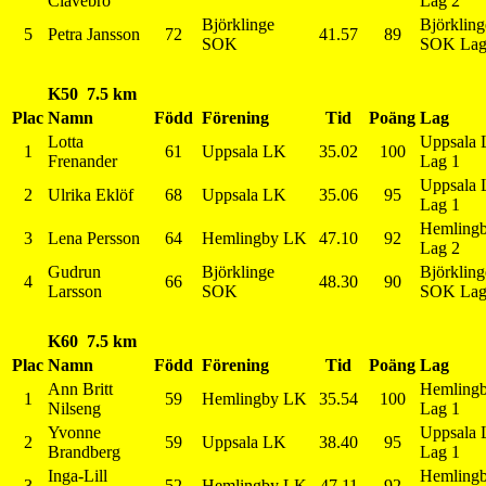
Clavebro
Lag 2
Björklinge
Björkling
5
Petra Jansson
72
41.57
89
SOK
SOK Lag
K50 7.5 km
Plac
Namn
Född
Förening
Tid
Poäng
Lag
Lotta
Uppsala
1
61
Uppsala LK
35.02
100
Frenander
Lag 1
Uppsala
2
Ulrika Eklöf
68
Uppsala LK
35.06
95
Lag 1
Hemling
3
Lena Persson
64
Hemlingby LK
47.10
92
Lag 2
Gudrun
Björklinge
Björkling
4
66
48.30
90
Larsson
SOK
SOK Lag
K60 7.5 km
Plac
Namn
Född
Förening
Tid
Poäng
Lag
Ann Britt
Hemling
1
59
Hemlingby LK
35.54
100
Nilseng
Lag 1
Yvonne
Uppsala
2
59
Uppsala LK
38.40
95
Brandberg
Lag 1
Inga-Lill
Hemling
3
52
Hemlingby LK
47.11
92