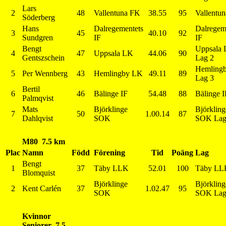
Lars
2
48
Vallentuna FK
38.55
95
Vallentu
Söderberg
Hans
Dalregementets
Dalregem
3
45
40.10
92
Sundgren
IF
IF
Bengt
Uppsala
4
47
Uppsala LK
44.06
90
Gentszschein
Lag 2
Hemling
5
Per Wennberg
43
Hemlingby LK
49.11
89
Lag 3
Bertil
6
46
Bälinge IF
54.48
88
Bälinge I
Palmqvist
Mats
Björklinge
Björkling
7
50
1.00.14
87
Dahlqvist
SOK
SOK Lag
M80 7.5 km
Plac
Namn
Född
Förening
Tid
Poäng
Lag
Bengt
1
37
Täby LLK
52.01
100
Täby LL
Blomquist
Björklinge
Björkling
2
Kent Carlén
37
1.02.47
95
SOK
SOK Lag
Kvinnor
Seniorer 7.5