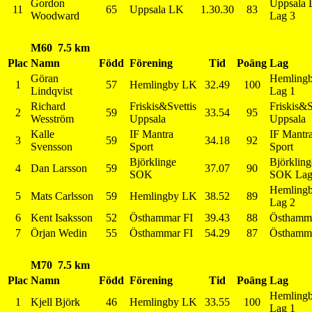
Gordon
Uppsala
11
65
Uppsala LK
1.30.30
83
Woodward
Lag 3
M60 7.5 km
Plac
Namn
Född
Förening
Tid
Poäng
Lag
Göran
Hemling
1
57
Hemlingby LK
32.49
100
Lindqvist
Lag 1
Richard
Friskis&Svettis
Friskis&S
2
59
33.54
95
Wesström
Uppsala
Uppsala
Kalle
IF Mantra
IF Mantr
3
59
34.18
92
Svensson
Sport
Sport
Björklinge
Björkling
4
Dan Larsson
59
37.07
90
SOK
SOK Lag
Hemling
5
Mats Carlsson
59
Hemlingby LK
38.52
89
Lag 2
6
Kent Isaksson
52
Östhammar FI
39.43
88
Östhamma
7
Örjan Wedin
55
Östhammar FI
54.29
87
Östhamma
M70 7.5 km
Plac
Namn
Född
Förening
Tid
Poäng
Lag
Hemling
1
Kjell Björk
46
Hemlingby LK
33.55
100
Lag 1