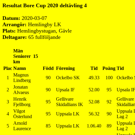
Resultat Bore Cup 2020 deltävling 4
Datum:
2020-03-07
Arrangör:
Hemlingby LK
Plats:
Hemlingbystugan, Gävle
Deltagare:
65 fullföljande
Män
Seniorer 15
km
Plac
Namn
Född
Förening
Tid
Poäng
Tid
Magnus
1
90
Ockelbo SK
49.33
100
Ockelbo
Lindberg
Jonatan
2
90
Upsala IF
52.00
95
Upsala I
Alvaeus
Henrik
Gellivare
Gellivare
3
95
52.08
92
Fjellborg
Skidallians IK
Skidallia
Vilgot
Uppsala
4
95
Uppsala LK
56.32
90
Österlund
Lag 2
Arnold
Uppsala
5
85
Uppsala LK
1.06.40
89
Laurence
Lag 2