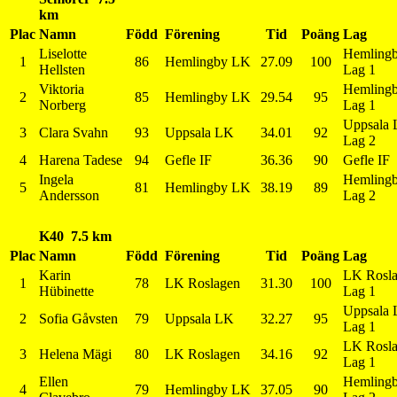
km
Plac
Namn
Född
Förening
Tid
Poäng
Lag
Liselotte
Hemling
1
86
Hemlingby LK
27.09
100
Hellsten
Lag 1
Viktoria
Hemling
2
85
Hemlingby LK
29.54
95
Norberg
Lag 1
Uppsala
3
Clara Svahn
93
Uppsala LK
34.01
92
Lag 2
4
Harena Tadese
94
Gefle IF
36.36
90
Gefle IF
Ingela
Hemling
5
81
Hemlingby LK
38.19
89
Andersson
Lag 2
K40 7.5 km
Plac
Namn
Född
Förening
Tid
Poäng
Lag
Karin
LK Rosl
1
78
LK Roslagen
31.30
100
Hübinette
Lag 1
Uppsala
2
Sofia Gåvsten
79
Uppsala LK
32.27
95
Lag 1
LK Rosl
3
Helena Mägi
80
LK Roslagen
34.16
92
Lag 1
Ellen
Hemling
4
79
Hemlingby LK
37.05
90