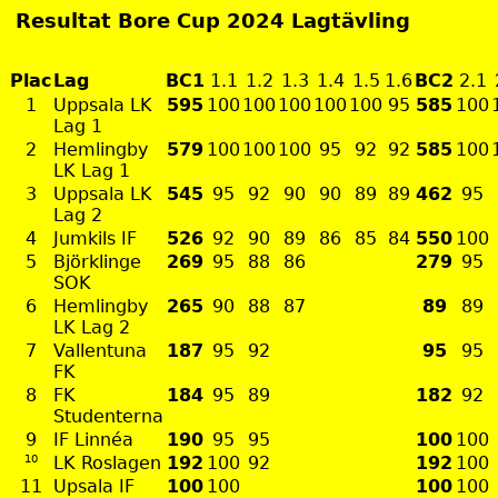
Resultat Bore Cup 2024 Lagtävling
Plac
Lag
BC1
1.1
1.2
1.3
1.4
1.5
1.6
BC2
2.1
1
Uppsala LK
595
100
100
100
100
100
95
585
100
Lag 1
2
Hemlingby
579
100
100
100
95
92
92
585
100
LK Lag 1
3
Uppsala LK
545
95
92
90
90
89
89
462
95
Lag 2
4
Jumkils IF
526
92
90
89
86
85
84
550
100
5
Björklinge
269
95
88
86
279
95
SOK
6
Hemlingby
265
90
88
87
89
89
LK Lag 2
7
Vallentuna
187
95
92
95
95
FK
8
FK
184
95
89
182
92
Studenterna
9
IF Linnéa
190
95
95
100
100
10
LK Roslagen
192
100
92
192
100
11
Upsala IF
100
100
100
100