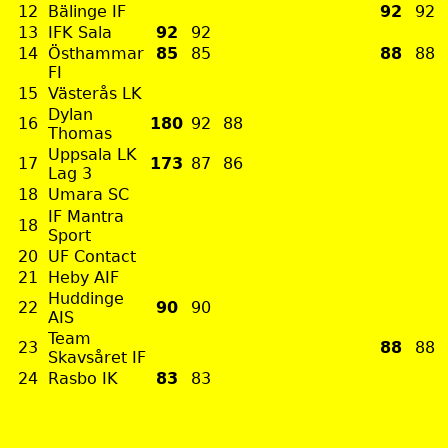
12
Bälinge IF
92
92
13
IFK Sala
92
92
14
Östhammar
85
85
88
88
FI
15
Västerås LK
Dylan
16
180
92
88
Thomas
Uppsala LK
17
173
87
86
Lag 3
18
Umara SC
IF Mantra
18
Sport
20
UF Contact
21
Heby AIF
Huddinge
22
90
90
AIS
Team
23
88
88
Skavsåret IF
24
Rasbo IK
83
83